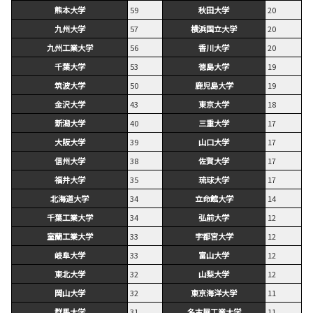
熊本大学
59
秋田大学
20
九州大学
57
横浜国立大学
20
九州工業大学
56
香川大学
20
千葉大学
53
徳島大学
19
筑波大学
50
鹿児島大学
19
金沢大学
43
東京大学
18
新潟大学
40
三重大学
17
大阪大学
39
山口大学
17
信州大学
38
佐賀大学
17
福井大学
35
琉球大学
17
北海道大学
34
立命館大学
14
千葉工業大学
34
弘前大学
12
室蘭工業大学
33
宇都宮大学
12
岐阜大学
33
富山大学
12
東北大学
32
山梨大学
12
岡山大学
32
東京海洋大学
11
群馬大学
31
名古屋工業大学
11