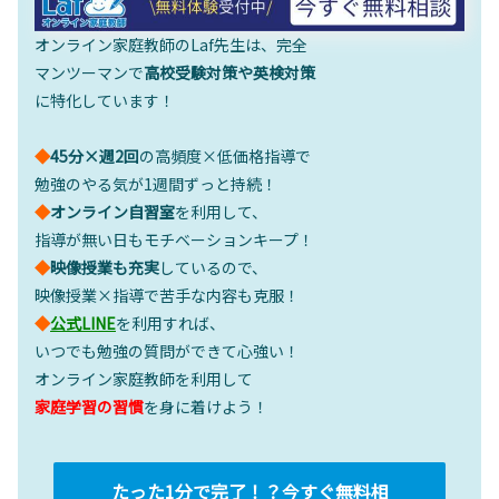
オンライン家庭教師のLaf先生は、完全
マンツーマンで
高校受験対策や英検対策
に特化しています！
◆
45分×週2回
の高頻度×低価格指導で
勉強のやる気が1週間ずっと持続！
◆
オンライン自習室
を利用して、
指導が無い日もモチベーションキープ！
◆
映像授業も充実
しているので、
映像授業×指導で苦手な内容も克服！
◆
公式LINE
を利用すれば、
いつでも勉強の質問ができて心強い！
オンライン家庭教師を利用して
家庭学習の習慣
を身に着けよう！
たった1分で完了！？今すぐ無料相