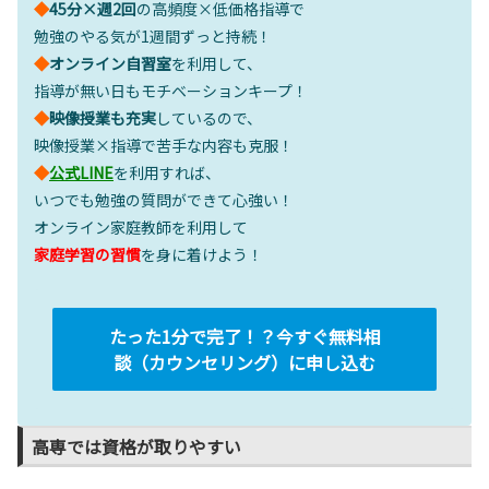
◆
45分×週2回
の高頻度×低価格指導で
勉強のやる気が1週間ずっと持続！
◆
オンライン自習室
を利用して、
指導が無い日もモチベーションキープ！
◆
映像授業も充実
しているので、
映像授業×指導で苦手な内容も克服！
◆
公式LINE
を利用すれば、
いつでも勉強の質問ができて心強い！
オンライン家庭教師を利用して
家庭学習の習慣
を身に着けよう！
たった1分で完了！？今すぐ無料相
談（カウンセリング）に申し込む
高専では資格が取りやすい