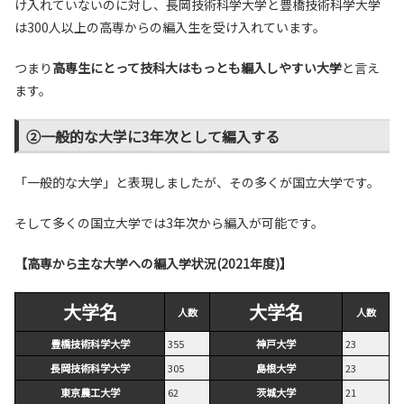
け入れていないのに対し、長岡技術科学大学と豊橋技術科学大学
は300人以上の高専からの編入生を受け入れています。
つまり
高専生にとって技科大はもっとも編入しやすい大学
と言え
ます。
②一般的な大学に3年次として編入する
「一般的な大学」と表現しましたが、その多くが国立大学です。
そして多くの国立大学では3年次から編入が可能です。
【高専から主な大学への編入学状況(2021年度)】
大学名
大学名
人数
人数
豊橋技術科学大学
355
神戸大学
23
長岡技術科学大学
305
島根大学
23
東京農工大学
62
茨城大学
21