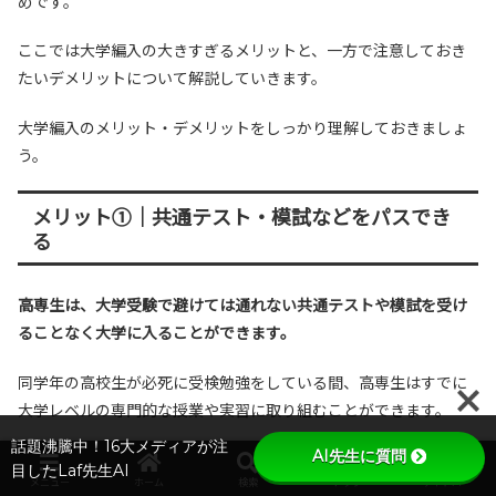
めです。
ここでは大学編入の大きすぎるメリットと、一方で注意しておき
たいデメリットについて解説していきます。
大学編入のメリット・デメリットをしっかり理解しておきましょ
う。
メリット①｜共通テスト・模試などをパスでき
る
高専生は、大学受験で避けては通れない共通テストや模試を受け
ることなく大学に入ることができます。
同学年の高校生が必死に受検勉強をしている間、高専生はすでに
大学レベルの専門的な授業や実習に取り組むことができます。
話題沸騰中！16大メディアが注
AI先生に質問
時間とストレスのかかる大学受験勉強をしないで済むなら、それ
目したLaf先生AI
メニュー
ホーム
検索
トップ
サイドバー
以上のことはありませんよね。