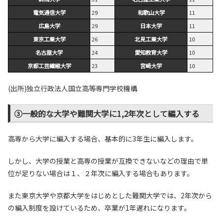
電気通信大学
29
和歌山大学
11
広島大学
29
日本大学
11
東京工業大学
26
北見工業大学
10
名古屋大学
24
愛知教育大学
10
京都工芸繊維大学
23
宮崎大学
10
(出所)独立行政法人国立高等専門学校機構
③一般的な大学や難関大学に1,2年次として編入する
高専から大学に編入する場合、基本的に3年生に編入します。
しかし、大学の授業と高専の授業が互換できないなどの理由で単
位が足りない場合は１、２年次に編入する場合もあります。
また東京大学や京都大学をはじめとした難関大学では、2年次から
の編入制度を設けているため、卒業が1年遅れになります。