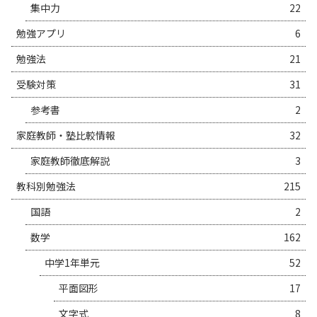
集中力
22
勉強アプリ
6
勉強法
21
受験対策
31
参考書
2
家庭教師・塾比較情報
32
家庭教師徹底解説
3
教科別勉強法
215
国語
2
数学
162
中学1年単元
52
平面図形
17
文字式
8