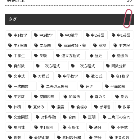
タグ
中1数学
中2数学
中3数学
中2英語
中1英語
中3英語
文章題
家庭教師・塾
英検
平方根
中学生
受験
連立方程式
歴史
勉強法
自然数
二次方程式
一次方程式
因数分解
文字式
方程式
中学数学
数と式
高1数学
一次関数
二等辺三角形
速さ
平面図形
平方数
空間図形
加減法
道のり
割合
体積
夏休み
濃度
食塩水
参考書
数学
文章問題
対称移動
合同
証明
三角形の合同
規則性
中1理科
有理化
通分
不等式
係数
最短距離
素因数分解
符号
正負の数