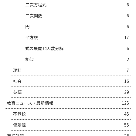
二次方程式
6
二次関数
6
円
6
平方根
17
式の展開と因数分解
6
相似
2
理科
7
社会
16
英語
29
教育ニュース・最新情報
125
不登校
45
偏差値
55
英検対策
28