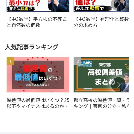
【中3数学】平方根の不等式
【中3数学】有理化と整数部
と自然数の個数
分の求め方
人気記事ランキング
偏差値の最低値はいくつ？25
都立高校の偏差値一覧・ラ
以下やマイナスはあるのかを
キング｜東京の公立・私立
解説
とめ