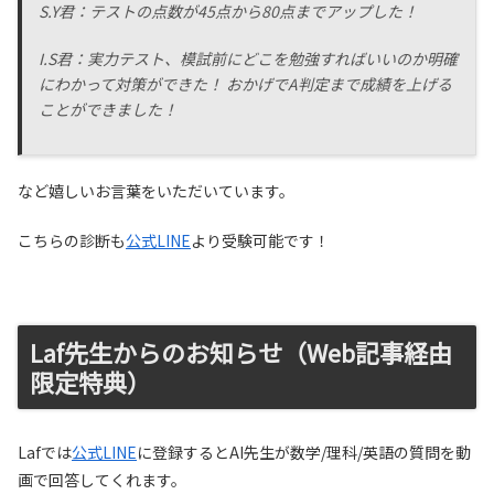
S.Y君：テストの点数が45点から80点までアップした！
I.S君：実力テスト、模試前にどこを勉強すればいいのか明確
にわかって対策ができた！ おかげでA判定まで成績を上げる
ことができました！
など嬉しいお言葉をいただいています。
こちらの診断も
公式LINE
より受験可能です！
12 等分された弧が1個で15°
Laf先生からのお知らせ（Web記事経由
限定特典）
Lafでは
公式LINE
に登録するとAI先生が数学/理科/英語の質問を動
画で回答してくれます。