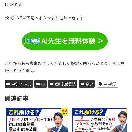
LINEです。
公式LINEは下記のボタンより追加できます！
これからも参考書のざっくりとした解説で困らないよう丁寧に解
説していきます。
中学3年単元
円
教科別勉強法
数学
中3数学
∠BMFの大きさは75°
関連記事