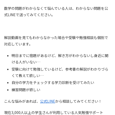
数学の問題がわからなくて悩んでいる人は、わからない問題を公
式LINEで送ってみてください。
解説動画を見てもわからなかった場合や受験や勉強相談も個別で
対応しています。
明日までに宿題があるけど、解き方がわからないし身近に聞
ける人がいない…
受験に向けて勉強しているけど、参考書の解説がわかりづら
∠FBK=15°×5個分となり、
∠FBK=75°
くて教えて欲しい…
自分の学力をチェックする学力診断を受けてみたい
練習問題が欲しい
こんな悩みがあれば、
公式LINE
から相談してみてください！
∠BFJ=15°×2個分となり、
∠FBK=30°
現在3,000人以上の学生さんが利用している人気勉強サポート