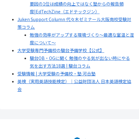
要因の1位は成績の向上ではなく塾からの報告頻
度|EdTechZine（エドテックジン）
Juken Support Column 代々木ゼミナール大阪南校受験対
策コラム
勉強の効率がアップする環境づくり～最適な室温と湿
度について～
大学受験専門予備校の駿台予備学校【公式】
駿台OB・OGに聞く 勉強のやる気が出ない時にやる
気を出す方法18選 | 駿台コラム
受験情報 | 大学受験の予備校・塾 河合塾
英検（実用英語技能検定）｜公益財団法人 日本英語検定協
会