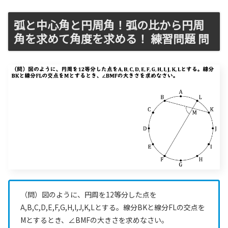
弧と中心角と円周角！弧の比から円周
角を求めて角度を求める！ 練習問題 問
（問）図のように、円周を12等分した点を
A,B,C,D,E,F,G,H,I,J,K,Lとする。線分BKと線分FLの交点を
Mとするとき、∠BMFの大きさを求めなさい。