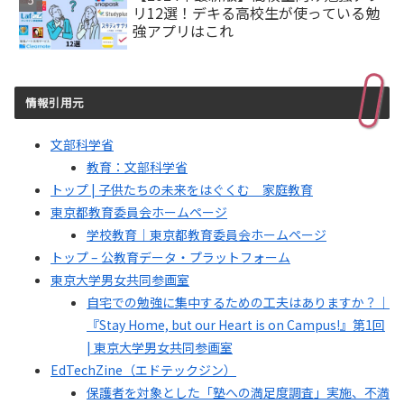
リ12選！デキる高校生が使っている勉
強アプリはこれ
情報引用元
文部科学省
教育：文部科学省
トップ | 子供たちの未来をはぐくむ 家庭教育
東京都教育委員会ホームページ
学校教育｜東京都教育委員会ホームページ
トップ – 公教育データ・プラットフォーム
東京大学男女共同参画室
自宅での勉強に集中するための工夫はありますか？｜
『Stay Home, but our Heart is on Campus!』第1回
| 東京大学男女共同参画室
EdTechZine（エドテックジン）
保護者を対象とした「塾への満足度調査」実施、不満