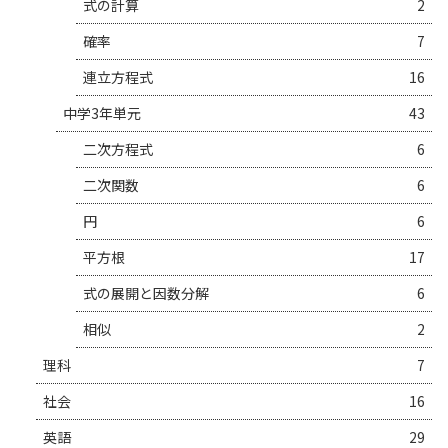
式の計算
2
確率
7
連立方程式
16
中学3年単元
43
二次方程式
6
二次関数
6
円
6
平方根
17
式の展開と因数分解
6
相似
2
理科
7
社会
16
英語
29