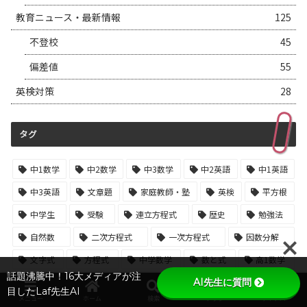
教育ニュース・最新情報
125
不登校
45
偏差値
55
英検対策
28
タグ
中1数学
中2数学
中3数学
中2英語
中1英語
中3英語
文章題
家庭教師・塾
英検
平方根
中学生
受験
連立方程式
歴史
勉強法
自然数
二次方程式
一次方程式
因数分解
文字式
方程式
中学数学
数と式
高1数学
話題沸騰中！16大メディアが注
AI先生に質問
一次関数
二等辺三角形
速さ
平面図形
目したLaf先生AI
メニュー
ホーム
検索
トップ
サイドバー
平方数
空間図形
加減法
道のり
割合