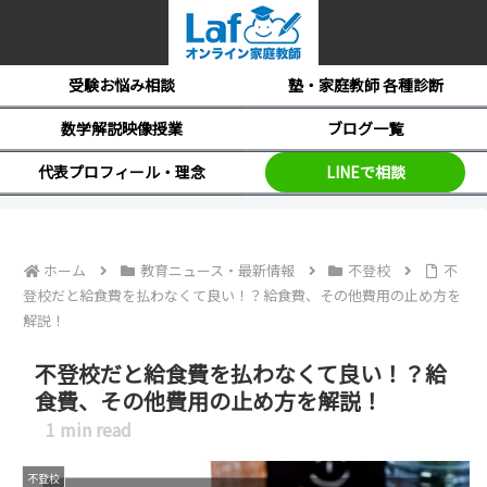
受験お悩み相談
塾・家庭教師 各種診断
数学解説映像授業
ブログ一覧
代表プロフィール・理念
LINEで相談
ホーム
教育ニュース・最新情報
不登校
不
登校だと給食費を払わなくて良い！？給食費、その他費用の止め方を
解説！
不登校だと給食費を払わなくて良い！？給
食費、その他費用の止め方を解説！
1
min read
不登校