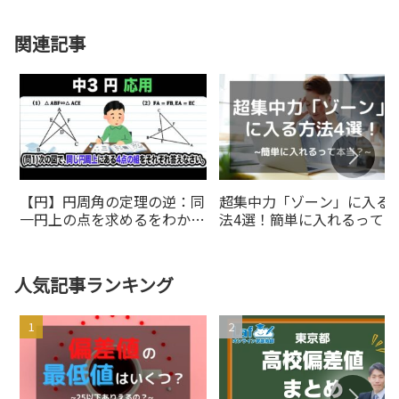
関連記事
【円】円周角の定理の逆：同
超集中力「ゾーン」に入る
一円上の点を求めるをわかり
法4選！簡単に入れるって本
やすく解説！【中3数学】
当?
人気記事ランキング