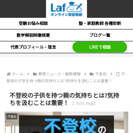
受験お悩み相談
塾・家庭教師 各種診断
数学解説映像授業
ブログ一覧
代表プロフィール・理念
LINEで相談
ホーム
教育ニュース・最新情報
不登校
不
登校の子供を持つ親の気持ちとは?気持ちを汲むことは重要！
不登校の子供を持つ親の気持ちとは?気持
ちを汲むことは重要！
1
min read
不登校