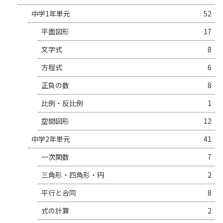
中学1年単元
52
平面図形
17
文字式
8
方程式
6
正負の数
8
比例・反比例
1
空間図形
12
中学2年単元
41
一次関数
7
三角形・四角形・円
2
平行と合同
8
式の計算
2