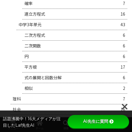
確率
7
連立方程式
16
中学3年単元
43
二次方程式
6
二次関数
6
円
6
平方根
17
式の展開と因数分解
6
相似
2
理科
7
社会
16
話題沸騰中！16大メディアが注
英語
29
AI先生に質問
目したLaf先生AI
メニュー
ホーム
検索
トップ
サイドバー
教育ニュース・最新情報
125