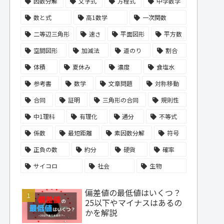
因数分解
文字式
方程式
中学数学
数と式
高1数学
一次関数
二等辺三角形
速さ
平面図形
平方数
空間図形
加減法
道のり
割合
体積
夏休み
濃度
食塩水
参考書
数学
文章問題
対称移動
合同
証明
三角形の合同
規則性
中1理科
有理化
通分
不等式
係数
最短距離
素因数分解
符号
正負の数
約分
硬貨
確率
サイコロ
社会
生物
偏差値の最低値はいくつ？
25以下やマイナスはあるの
かを解説