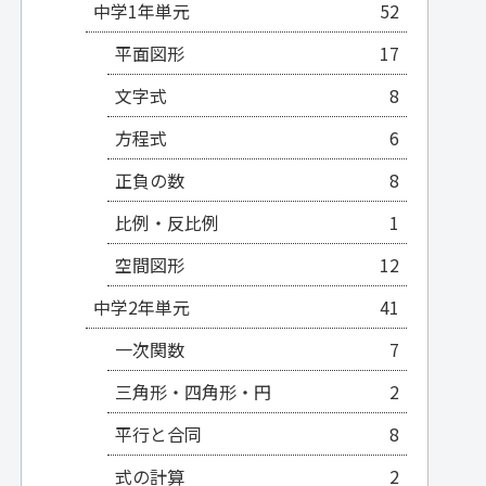
中学1年単元
52
平面図形
17
文字式
8
方程式
6
正負の数
8
比例・反比例
1
空間図形
12
中学2年単元
41
一次関数
7
三角形・四角形・円
2
平行と合同
8
式の計算
2