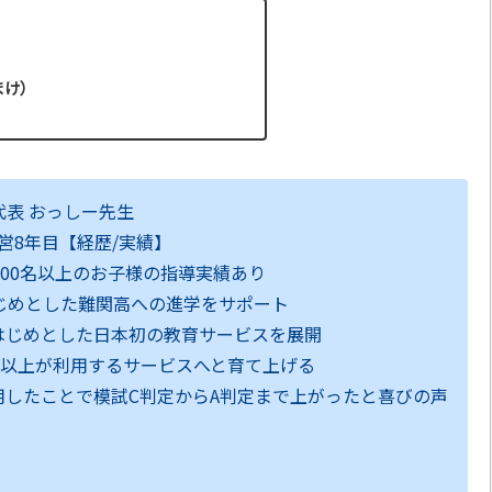
まけ）
：代表 おっしー先生
経営8年目【経歴/実績】
200名以上のお子様の指導実績あり
じめとした難関高への進学をサポート
をはじめとした日本初の教育サービスを展開
0人以上が利用するサービスへと育て上げる
利用したことで模試C判定からA判定まで上がったと喜びの声