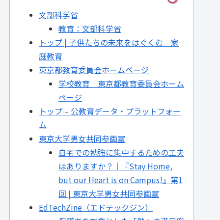
文部科学省
教育：文部科学省
トップ | 子供たちの未来をはぐくむ 家
庭教育
東京都教育委員会ホームページ
学校教育｜東京都教育委員会ホーム
ページ
トップ – 公教育データ・プラットフォー
ム
東京大学男女共同参画室
自宅での勉強に集中するための工夫
はありますか？｜『Stay Home,
but our Heart is on Campus!』第1
回 | 東京大学男女共同参画室
EdTechZine（エドテックジン）