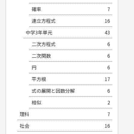
確率
7
連立方程式
16
中学3年単元
43
二次方程式
6
二次関数
6
円
6
平方根
17
式の展開と因数分解
6
相似
2
理科
7
社会
16