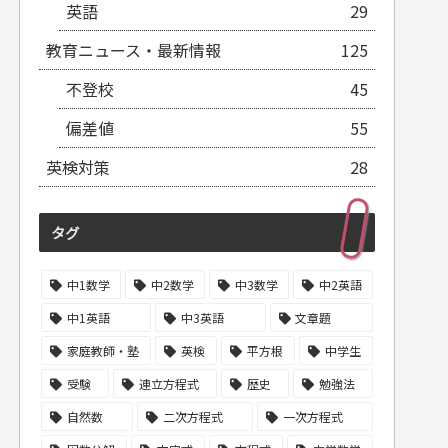
英語
29
教育ニュース・最新情報
125
不登校
45
偏差値
55
英検対策
28
タグ
中1数学
中2数学
中3数学
中2英語
中1英語
中3英語
文章題
家庭教師・塾
英検
平方根
中学生
受験
連立方程式
歴史
勉強法
自然数
二次方程式
一次方程式