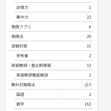
記憶力
1
集中力
22
勉強アプリ
6
勉強法
20
受験対策
31
参考書
2
家庭教師・塾比較情報
32
家庭教師徹底解説
3
教科別勉強法
215
国語
2
数学
162