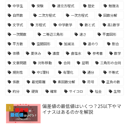
中学生
受験
連立方程式
歴史
勉強法
自然数
二次方程式
一次方程式
因数分解
文字式
方程式
中学数学
数と式
高1数学
一次関数
二等辺三角形
速さ
平面図形
平方数
空間図形
加減法
道のり
割合
体積
夏休み
濃度
食塩水
参考書
数学
文章問題
対称移動
合同
証明
三角形の合同
規則性
中1理科
有理化
通分
不等式
係数
最短距離
素因数分解
符号
正負の数
約分
硬貨
確率
サイコロ
社会
生物
偏差値の最低値はいくつ？25以下やマ
イナスはあるのかを解説