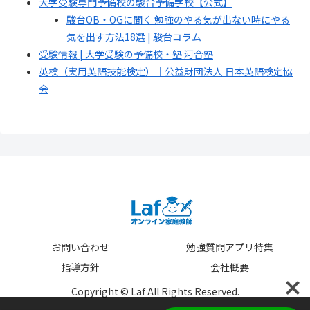
大学受験専門予備校の駿台予備学校【公式】
駿台OB・OGに聞く 勉強のやる気が出ない時にやる
気を出す方法18選 | 駿台コラム
受験情報 | 大学受験の予備校・塾 河合塾
英検（実用英語技能検定）｜公益財団法人 日本英語検定協
会
お問い合わせ
勉強質問アプリ特集
指導方針
会社概要
Copyright © Laf All Rights Reserved.