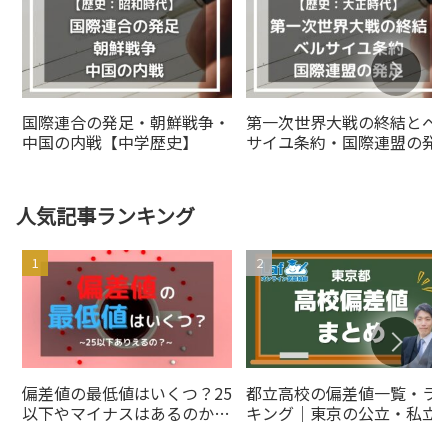
国際連合の発足・朝鮮戦争・
第一次世界大戦の終結とベ
中国の内戦【中学歴史】
サイユ条約・国際連盟の発
人気記事ランキング
偏差値の最低値はいくつ？25
都立高校の偏差値一覧・ラ
以下やマイナスはあるのかを
キング｜東京の公立・私立
解説
とめ