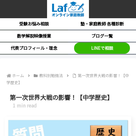
受験お悩み相談
塾・家庭教師 各種診断
数学解説映像授業
ブログ一覧
代表プロフィール・理念
LINEで相談
ホーム
教科別勉強法
第一次世界大戦の影響！【中
学歴史】
第一次世界大戦の影響！【中学歴史】
1
min read