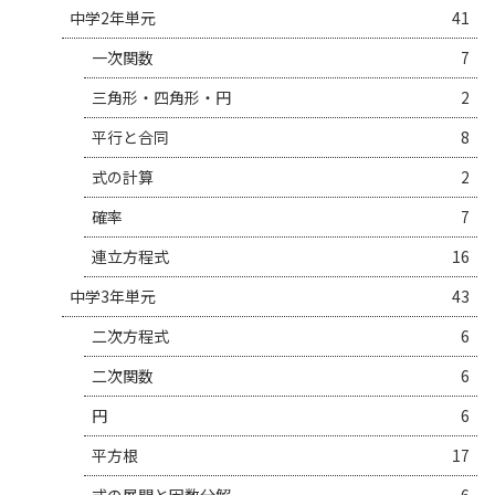
中学2年単元
41
一次関数
7
三角形・四角形・円
2
平行と合同
8
式の計算
2
確率
7
連立方程式
16
中学3年単元
43
二次方程式
6
二次関数
6
円
6
平方根
17