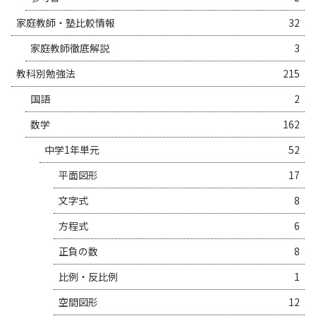
家庭教師・塾比較情報
32
家庭教師徹底解説
3
教科別勉強法
215
国語
2
数学
162
中学1年単元
52
平面図形
17
文字式
8
方程式
6
正負の数
8
比例・反比例
1
空間図形
12