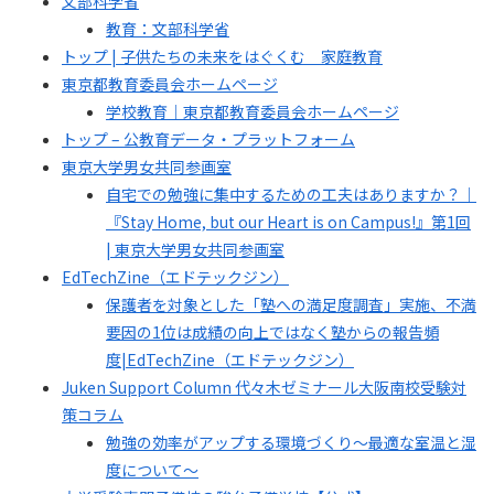
文部科学省
教育：文部科学省
トップ | 子供たちの未来をはぐくむ 家庭教育
東京都教育委員会ホームページ
学校教育｜東京都教育委員会ホームページ
トップ – 公教育データ・プラットフォーム
東京大学男女共同参画室
自宅での勉強に集中するための工夫はありますか？｜
『Stay Home, but our Heart is on Campus!』第1回
| 東京大学男女共同参画室
EdTechZine（エドテックジン）
保護者を対象とした「塾への満足度調査」実施、不満
要因の1位は成績の向上ではなく塾からの報告頻
度|EdTechZine（エドテックジン）
Juken Support Column 代々木ゼミナール大阪南校受験対
策コラム
勉強の効率がアップする環境づくり～最適な室温と湿
度について～