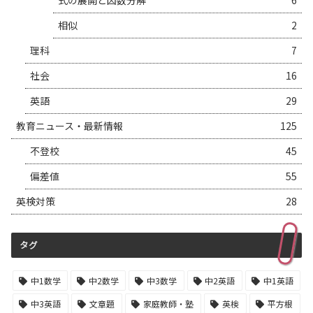
式の展開と因数分解
6
相似
2
理科
7
社会
16
英語
29
教育ニュース・最新情報
125
不登校
45
偏差値
55
英検対策
28
タグ
中1数学
中2数学
中3数学
中2英語
中1英語
中3英語
文章題
家庭教師・塾
英検
平方根