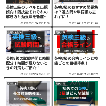
英検三級のレベルと出題
英検3級のおすすめ問題集
傾向！四技能それぞれの
は？過去問や単語帳も忘
解き方と勉強法を徹底解
れずに！
説！
2020.09.11
2023.11.06
2021.04.19
2023.11.05
教科別勉強法
英検対策
英検3級の試験時間と時間
英検3級の合格ラインと技
配分！時間が足りないと
能ごとの目標得点！
きの対策もご紹介！
2021.03.29
2023.07.22
2021.05.07
2023.07.22
英検対策
英検対策