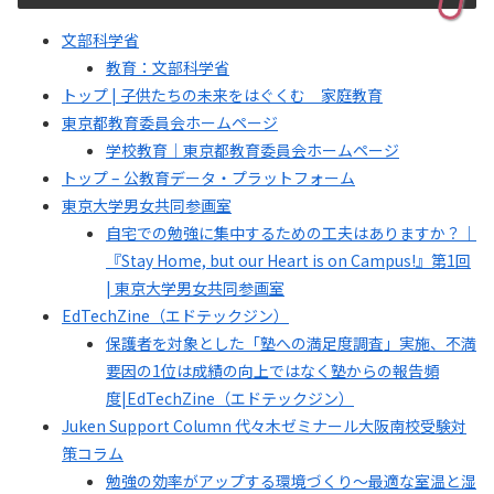
文部科学省
教育：文部科学省
トップ | 子供たちの未来をはぐくむ 家庭教育
東京都教育委員会ホームページ
学校教育｜東京都教育委員会ホームページ
トップ – 公教育データ・プラットフォーム
東京大学男女共同参画室
自宅での勉強に集中するための工夫はありますか？｜
『Stay Home, but our Heart is on Campus!』第1回
| 東京大学男女共同参画室
EdTechZine（エドテックジン）
保護者を対象とした「塾への満足度調査」実施、不満
要因の1位は成績の向上ではなく塾からの報告頻
度|EdTechZine（エドテックジン）
Juken Support Column 代々木ゼミナール大阪南校受験対
策コラム
勉強の効率がアップする環境づくり～最適な室温と湿