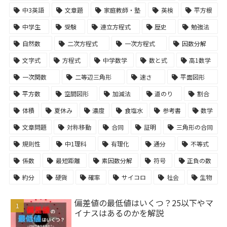
中3英語
文章題
家庭教師・塾
英検
平方根
中学生
受験
連立方程式
歴史
勉強法
自然数
二次方程式
一次方程式
因数分解
文字式
方程式
中学数学
数と式
高1数学
一次関数
二等辺三角形
速さ
平面図形
平方数
空間図形
加減法
道のり
割合
体積
夏休み
濃度
食塩水
参考書
数学
文章問題
対称移動
合同
証明
三角形の合同
規則性
中1理科
有理化
通分
不等式
係数
最短距離
素因数分解
符号
正負の数
約分
硬貨
確率
サイコロ
社会
生物
偏差値の最低値はいくつ？25以下やマ
イナスはあるのかを解説