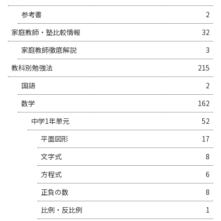
参考書
2
家庭教師・塾比較情報
32
家庭教師徹底解説
3
教科別勉強法
215
国語
2
数学
162
中学1年単元
52
平面図形
17
文字式
8
方程式
6
正負の数
8
比例・反比例
1