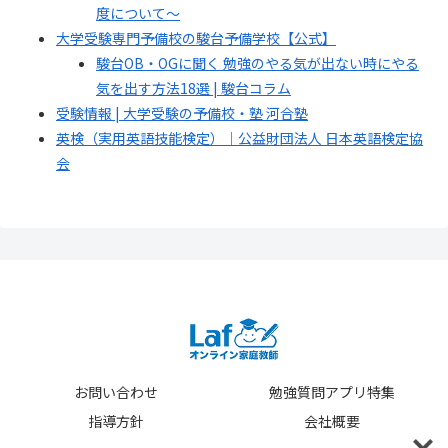
度について～
大学受験専門予備校の駿台予備学校【公式】
駿台OB・OGに聞く 勉強のやる気が出ない時にやる
気を出す方法18選 | 駿台コラム
受験情報 | 大学受験の予備校・塾 河合塾
英検（実用英語技能検定）｜公益財団法人 日本英語検定協
会
お問い合わせ
勉強質問アプリ特集
指導方針
会社概要