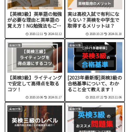
【英検3級】英単語の勉強
実は高校入試で有利にな
が必要な理由と英単語の
らない？英検を中学生で
覚え方！NG勉強法もご紹
取得するメリットは？
介！
2020.12.11
2024.02.12
2020.10.23
2024.01.18
英検対策
英検対策
【英検3級】ライティング
[2023年最新版]英検3級の
で安定して高得点を取る
合格基準について、わか
コツ！
ること全て教えます！
2020.10.06
2024.01.17
2021.07.22
2023.11.06
英検対策
英検対策