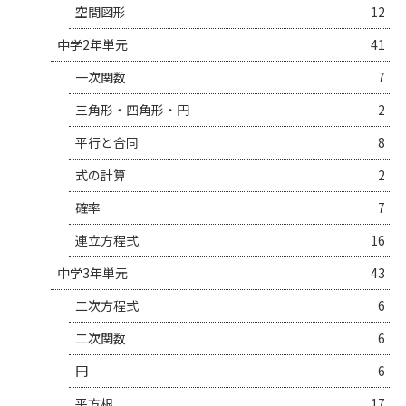
空間図形
12
中学2年単元
41
一次関数
7
三角形・四角形・円
2
平行と合同
8
式の計算
2
確率
7
連立方程式
16
中学3年単元
43
二次方程式
6
二次関数
6
円
6
平方根
17