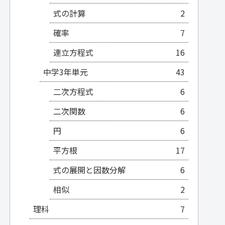
式の計算
2
確率
7
連立方程式
16
中学3年単元
43
二次方程式
6
二次関数
6
円
6
平方根
17
式の展開と因数分解
6
相似
2
理科
7