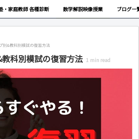
塾・家庭教師 各種診断
数学解説映像授業
ブログ一
プ別&教科別模試の復習方法
&教科別模試の復習方法
1
min read