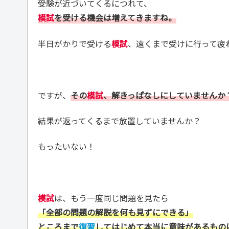
受験が近づいてくるにつれて、
模試
を受ける機会は増えてきますね。
半日がかりで受ける
模試
、遠くまで受けに行って疲
ですが、
その
模試
、解きっぱなしにしていませんか
結果が返ってくるまで放置していませんか？
もったいない！
模試
は、もう一度同じ問題を見たら
「全部の問題の解説を何も見ずにできる」
ところまで
復習
してはじめて本当に意味があるもの