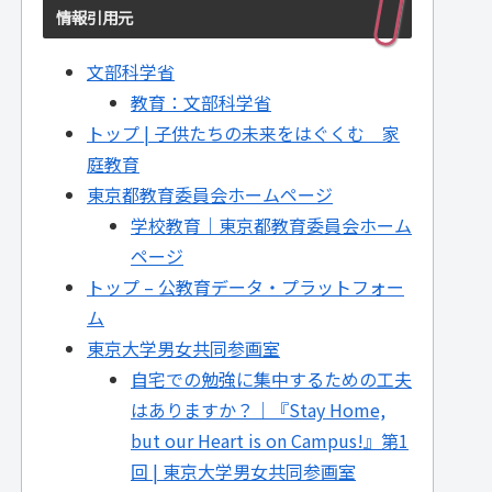
情報引用元
文部科学省
教育：文部科学省
トップ | 子供たちの未来をはぐくむ 家
庭教育
東京都教育委員会ホームページ
学校教育｜東京都教育委員会ホーム
ページ
トップ – 公教育データ・プラットフォー
ム
東京大学男女共同参画室
自宅での勉強に集中するための工夫
はありますか？｜『Stay Home,
but our Heart is on Campus!』第1
回 | 東京大学男女共同参画室