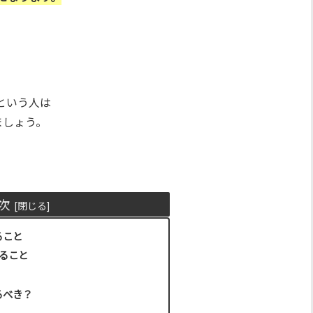
という人は
ましょう。
次
ること
ること
るべき？