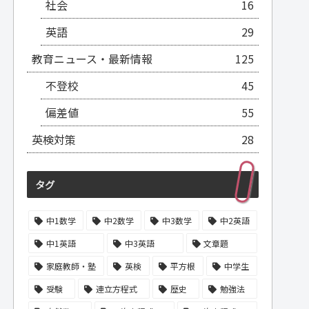
社会
16
英語
29
教育ニュース・最新情報
125
不登校
45
偏差値
55
英検対策
28
タグ
中1数学
中2数学
中3数学
中2英語
中1英語
中3英語
文章題
家庭教師・塾
英検
平方根
中学生
受験
連立方程式
歴史
勉強法