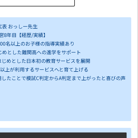
：代表 おっしー先生
経営8年目【経歴/実績】
200名以上のお子様の指導実績あり
じめとした難関高への進学をサポート
をはじめとした日本初の教育サービスを展開
0人以上が利用するサービスへと育て上げる
利用したことで模試C判定からA判定まで上がったと喜びの声