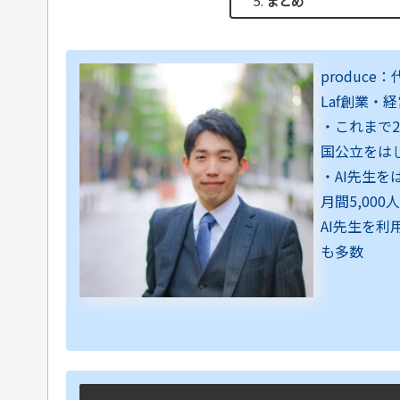
まとめ
produce
Laf創業・
・これまで
国公立をは
・AI先生
月間5,00
AI先生を
も多数