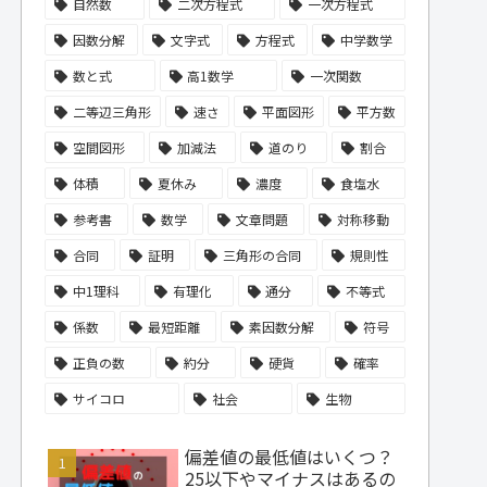
自然数
二次方程式
一次方程式
因数分解
文字式
方程式
中学数学
数と式
高1数学
一次関数
二等辺三角形
速さ
平面図形
平方数
空間図形
加減法
道のり
割合
体積
夏休み
濃度
食塩水
参考書
数学
文章問題
対称移動
合同
証明
三角形の合同
規則性
中1理科
有理化
通分
不等式
係数
最短距離
素因数分解
符号
正負の数
約分
硬貨
確率
サイコロ
社会
生物
偏差値の最低値はいくつ？
25以下やマイナスはあるの