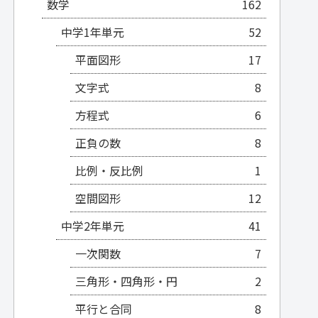
数学
162
中学1年単元
52
平面図形
17
文字式
8
方程式
6
正負の数
8
比例・反比例
1
空間図形
12
中学2年単元
41
一次関数
7
三角形・四角形・円
2
平行と合同
8