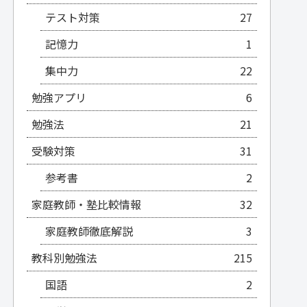
テスト対策
27
記憶力
1
集中力
22
勉強アプリ
6
勉強法
21
受験対策
31
参考書
2
家庭教師・塾比較情報
32
家庭教師徹底解説
3
教科別勉強法
215
国語
2