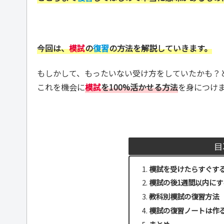
今回は、
模試
の
復習
の方法を解説していきます。
もしかして、もったいない受け方をしていたかも？
これを機会に
模試
を100%活かせる方法
を身につけ
目
模試を受けたらすぐす
模試の後1週間以内にす
教科別模試の復習方法
模試の復習ノートは作