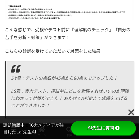
こんな感じで、受験やテスト前に『理解度のチェック』『自分の
苦手を分析・対策』ができます！
こちらの診断を受けていただいて対策をした結果
S.Y君：テストの点数が45点から80点までアップした！
I.S君：実力テスト、模試前にどこを勉強すればいいのか明確
にわかって対策ができた！ おかげでA判定まで成績を上げる
ことができました！
話題沸騰中！16大メディアが注
AI先生に質問
など嬉しいお言葉をいただいています。
目したLaf先生AI
メニュー
ホーム
検索
トップ
サイドバー