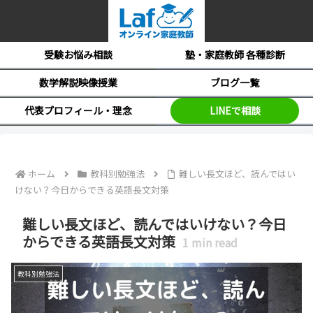
受験お悩み相談
塾・家庭教師 各種診断
数学解説映像授業
ブログ一覧
代表プロフィール・理念
LINEで相談
ホーム
教科別勉強法
難しい長文ほど、読んではい
けない？今日からできる英語長文対策
難しい長文ほど、読んではいけない？今日
からできる英語長文対策
1
min read
教科別勉強法