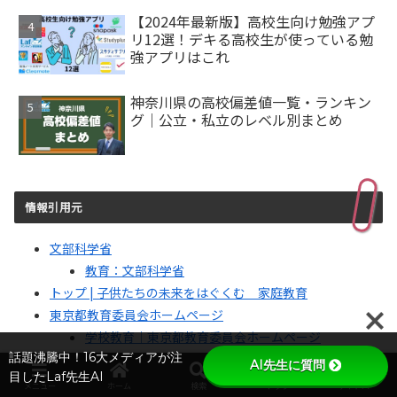
【2024年最新版】高校生向け勉強アプ
リ12選！デキる高校生が使っている勉
強アプリはこれ
神奈川県の高校偏差値一覧・ランキン
グ｜公立・私立のレベル別まとめ
情報引用元
文部科学省
教育：文部科学省
トップ | 子供たちの未来をはぐくむ 家庭教育
東京都教育委員会ホームページ
学校教育｜東京都教育委員会ホームページ
話題沸騰中！16大メディアが注
トップ – 公教育データ・プラットフォーム
AI先生に質問
目したLaf先生AI
東京大学男女共同参画室
メニュー
ホーム
検索
トップ
サイドバー