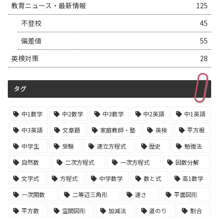
教育ニュース・最新情報
125
不登校
45
偏差値
55
英検対策
28
タグ
中1数学
中2数学
中3数学
中2英語
中1英語
中3英語
文章題
家庭教師・塾
英検
平方根
中学生
受験
連立方程式
歴史
勉強法
自然数
二次方程式
一次方程式
因数分解
文字式
方程式
中学数学
数と式
高1数学
一次関数
二等辺三角形
速さ
平面図形
平方数
空間図形
加減法
道のり
割合