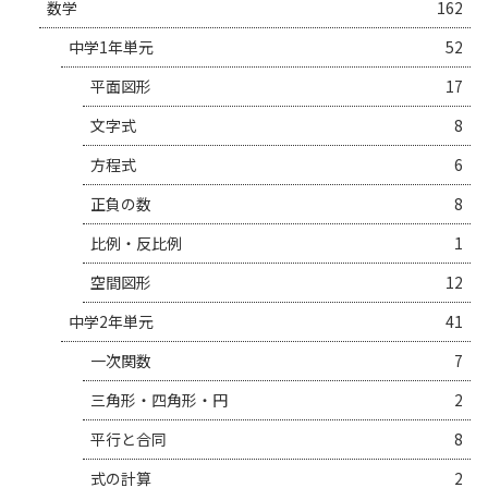
数学
162
中学1年単元
52
平面図形
17
文字式
8
方程式
6
正負の数
8
比例・反比例
1
空間図形
12
中学2年単元
41
一次関数
7
三角形・四角形・円
2
平行と合同
8
式の計算
2