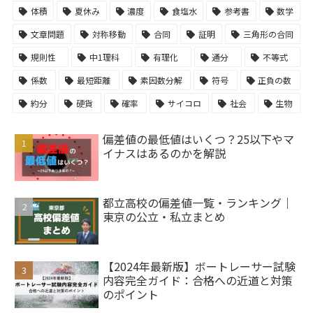
体積
夏休み
濃度
食塩水
参考書
数学
文章問題
対称移動
合同
証明
三角形の合同
規則性
中1理科
有理化
通分
不等式
係数
最短距離
素因数分解
符号
正負の数
約分
硬貨
確率
サイコロ
社会
生物
偏差値の最低値はいくつ？25以下やマ
イナスはあるのかを解説
都立高校の偏差値一覧・ランキング｜
東京の公立・私立まとめ
【2024年最新版】ボートレーサー試験
内容完全ガイド：合格への近道と対策
のポイント