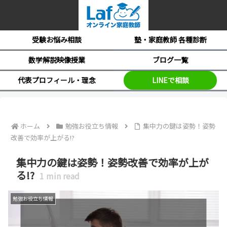
受験お悩み相談
塾・家庭教師 各種診断
数学解説映像授業
ブログ一覧
代表プロフィール・理念
LINEで相談
ホーム
勉強お役立ち情報
集中力の鍵は姿勢！姿勢
改善で効率が上がる!?
集中力の鍵は姿勢！姿勢改善で効率が上が
る!?
1
min read
勉強お役立ち情報