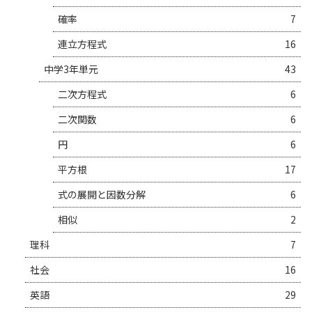
確率
7
連立方程式
16
中学3年単元
43
二次方程式
6
二次関数
6
円
6
平方根
17
式の展開と因数分解
6
相似
2
理科
7
社会
16
英語
29