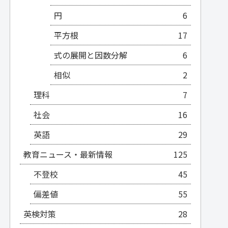
円
6
平方根
17
式の展開と因数分解
6
相似
2
理科
7
社会
16
英語
29
教育ニュース・最新情報
125
不登校
45
偏差値
55
英検対策
28