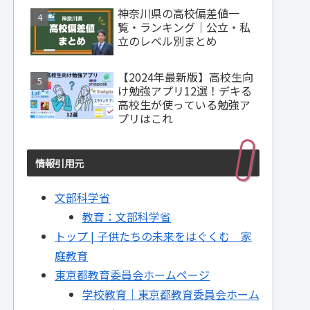
神奈川県の高校偏差値一
覧・ランキング｜公立・私
立のレベル別まとめ
【2024年最新版】高校生向
け勉強アプリ12選！デキる
高校生が使っている勉強ア
プリはこれ
情報引用元
文部科学省
教育：文部科学省
トップ | 子供たちの未来をはぐくむ 家
庭教育
東京都教育委員会ホームページ
学校教育｜東京都教育委員会ホーム