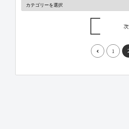
次
前
1
へ