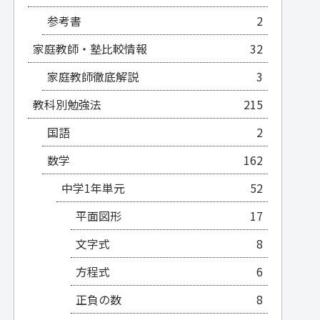
参考書
2
家庭教師・塾比較情報
32
家庭教師徹底解説
3
教科別勉強法
215
国語
2
数学
162
中学1年単元
52
平面図形
17
文字式
8
方程式
6
正負の数
8