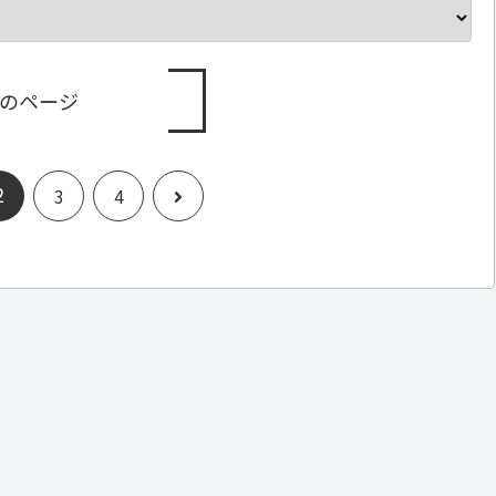
のページ
2
次
3
4
へ