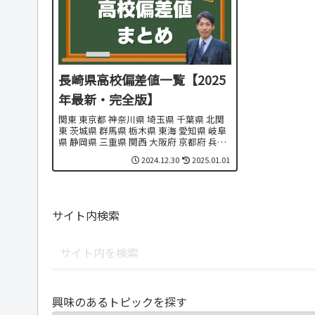
長崎県高校偏差値一覧【2025
年最新・完全版】
関東 東京都 神奈川県 埼玉県 千葉県 北関
東 茨城県 群馬県 栃木県 東海 愛知県 岐阜
県 静岡県 三重県 関西 大阪府 京都府 兵庫
県 奈良県 滋賀県 和歌山県 東北・北海道
2024.12.30
2025.01.01
北海道 青森県 秋田県 岩手県 山形県 宮城
県 福島県 九州...
サイト内検索
興味のあるトピックを探す