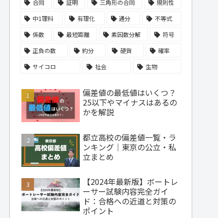
合同
証明
三角形の合同
規則性
中1理科
有理化
通分
不等式
係数
最短距離
素因数分解
符号
正負の数
約分
硬貨
確率
サイコロ
社会
生物
偏差値の最低値はいくつ？
25以下やマイナスはあるの
かを解説
都立高校の偏差値一覧・ラ
ンキング｜東京の公立・私
立まとめ
【2024年最新版】ボートレ
ーサー試験内容完全ガイ
ド：合格への近道と対策の
ポイント