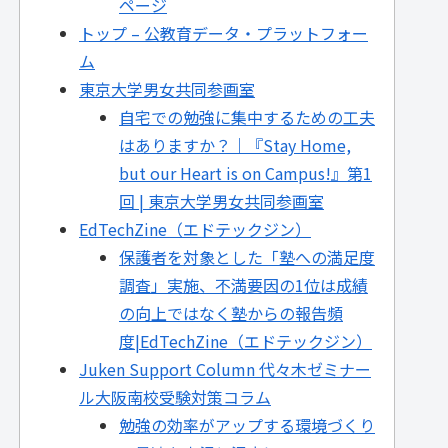
ページ
トップ – 公教育データ・プラットフォー
ム
東京大学男女共同参画室
自宅での勉強に集中するための工夫
はありますか？｜『Stay Home,
but our Heart is on Campus!』第1
回 | 東京大学男女共同参画室
EdTechZine（エドテックジン）
保護者を対象とした「塾への満足度
調査」実施、不満要因の1位は成績
の向上ではなく塾からの報告頻
度|EdTechZine（エドテックジン）
Juken Support Column 代々木ゼミナー
ル大阪南校受験対策コラム
勉強の効率がアップする環境づくり