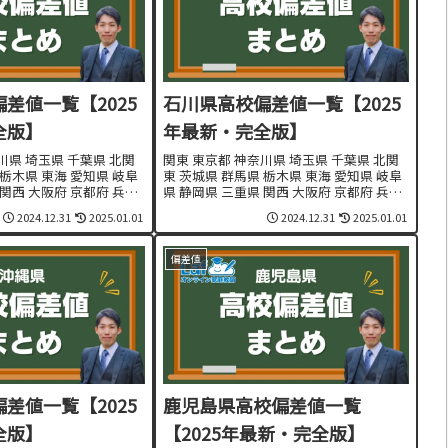
差値一覧【2025
石川県高校偏差値一覧【2025
全版】
年最新・完全版】
川県 埼玉県 千葉県 北関
関東 東京都 神奈川県 埼玉県 千葉県 北関
 栃木県 東海 愛知県 岐阜
東 茨城県 群馬県 栃木県 東海 愛知県 岐阜
 関西 大阪府 京都府 兵庫
県 静岡県 三重県 関西 大阪府 京都府 兵庫
 和歌山県 東北・北海道
県 奈良県 滋賀県 和歌山県 東北・北海道
2024.12.31
2025.01.01
2024.12.31
2025.01.01
田県 岩手県 山形県 宮城
北海道 青森県 秋田県 岩手県 山形県 宮城
県 福島県 九州...
偏差値
差値一覧【2025
鹿児島県高校偏差値一覧
全版】
【2025年最新・完全版】