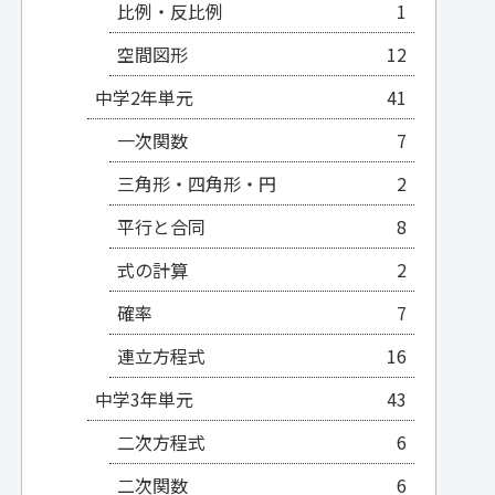
比例・反比例
1
空間図形
12
中学2年単元
41
一次関数
7
三角形・四角形・円
2
平行と合同
8
式の計算
2
確率
7
連立方程式
16
中学3年単元
43
二次方程式
6
二次関数
6