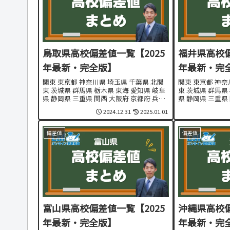
鳥取県高校偏差値一覧【2025
福井県高校偏
年最新・完全版】
年最新・完
関東 東京都 神奈川県 埼玉県 千葉県 北関
関東 東京都 神奈
東 茨城県 群馬県 栃木県 東海 愛知県 岐阜
東 茨城県 群馬県
県 静岡県 三重県 関西 大阪府 京都府 兵庫
県 静岡県 三重県
県 奈良県 滋賀県 和歌山県 東北・北海道
県 奈良県 滋賀県
2024.12.31
2025.01.01
北海道 青森県 秋田県 岩手県 山形県 宮城
北海道 青森県 秋
県 福島県 九州...
県 福島県 九州...
偏差値
偏差値
富山県高校偏差値一覧【2025
沖縄県高校偏
年最新・完全版】
年最新・完