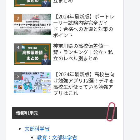
立まとめ
【2024年最新版】ボートレ
ーサー試験内容完全ガイ
ド：合格への近道と対策の
ポイント
神奈川県の高校偏差値一
覧・ランキング｜公立・私
立のレベル別まとめ
【2024年最新版】高校生向
け勉強アプリ12選！デキる
高校生が使っている勉強ア
プリはこれ
情報引用元
文部科学省
教育：文部科学省