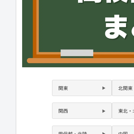
関東
北関東
関西
東北・
甲信越・北陸
中国