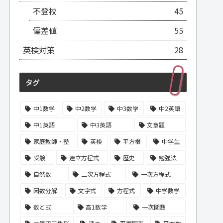
不登校
45
偏差値
55
英検対策
28
タグ
中1数学
中2数学
中3数学
中2英語
中1英語
中3英語
文章題
家庭教師・塾
英検
平方根
中学生
受験
連立方程式
歴史
勉強法
自然数
二次方程式
一次方程式
因数分解
文字式
方程式
中学数学
数と式
高1数学
一次関数