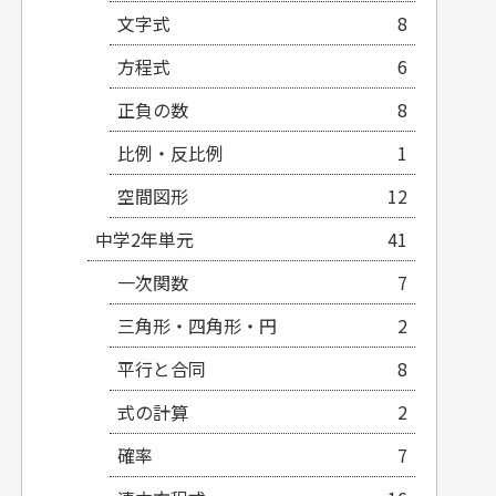
文字式
8
方程式
6
正負の数
8
比例・反比例
1
空間図形
12
中学2年単元
41
一次関数
7
三角形・四角形・円
2
平行と合同
8
式の計算
2
確率
7