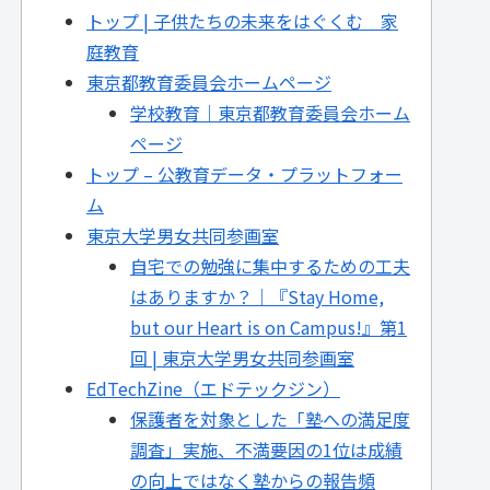
トップ | 子供たちの未来をはぐくむ 家
庭教育
東京都教育委員会ホームページ
学校教育｜東京都教育委員会ホーム
ページ
トップ – 公教育データ・プラットフォー
ム
東京大学男女共同参画室
自宅での勉強に集中するための工夫
はありますか？｜『Stay Home,
but our Heart is on Campus!』第1
回 | 東京大学男女共同参画室
EdTechZine（エドテックジン）
保護者を対象とした「塾への満足度
調査」実施、不満要因の1位は成績
の向上ではなく塾からの報告頻