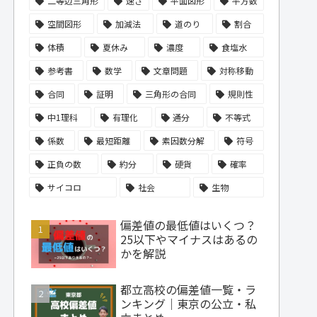
二等辺三角形
速さ
平面図形
平方数
空間図形
加減法
道のり
割合
体積
夏休み
濃度
食塩水
参考書
数学
文章問題
対称移動
合同
証明
三角形の合同
規則性
中1理科
有理化
通分
不等式
係数
最短距離
素因数分解
符号
正負の数
約分
硬貨
確率
サイコロ
社会
生物
偏差値の最低値はいくつ？
25以下やマイナスはあるの
かを解説
都立高校の偏差値一覧・ラ
ンキング｜東京の公立・私