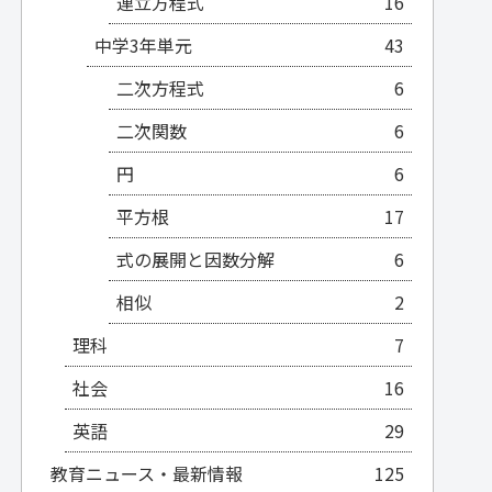
連立方程式
16
中学3年単元
43
二次方程式
6
二次関数
6
円
6
平方根
17
式の展開と因数分解
6
相似
2
理科
7
社会
16
英語
29
教育ニュース・最新情報
125