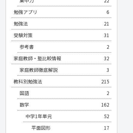
集中力
22
勉強アプリ
6
勉強法
21
受験対策
31
参考書
2
家庭教師・塾比較情報
32
家庭教師徹底解説
3
教科別勉強法
215
国語
2
数学
162
中学1年単元
52
平面図形
17